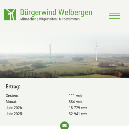
Ertrag:
Gestern:
111
MWh
Monat:
384
MWh
Jahr 2026:
18.729
MWh
Jahr 2025:
32.941
MWh